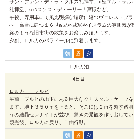
サン・ファン・デ・ラ・クルス礼拝堂、○聖エル・サルバ
礼拝堂、○バスケス・デ・モリーナ宮殿など。
午後、専用車にて風光明媚な場所に建つヴェレス・ブラン
へ。高台に建つ１６世紀の○城塞やイスラムの雰囲気が残
路のような旧市街の散策をお楽しみ頂きます。
夕刻、ロルカのパラドールに到着します。
朝
昼
夕
ロルカ泊
6日目
ロルカ プルピ
午前、プルピの地下にある巨大なクリスタル・ケーブを見
ます。地下３５０ｍを下ると、そこには２ｍを超す透明な
うの結晶セレナイトが並び、驚きの景観を作り出していま
観光後、ロルカに戻り、自由行動。
朝
昼
夕