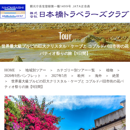
Tour
世界最大級プルピの巨大クリスタル・ケーブと コプルドバ旧市街の花
パティオ祭りの旅【9日間】
HOME
＞
地域別ツアー
＞
カテゴリー別ツアー一覧
＞
植物
＞
2026年9月パンフレット
＞
2027年5月
＞
欧州
＞
海外
＞
絶景
＞ 世界最大級プルピの巨大クリスタル・ケーブと コプルドバ旧市街の花パ
ティオ祭りの旅【9日間】