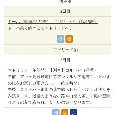
機中泊
2日目
ドーハ（朝発/08:50着） マドリッド （14:15着）
ドーハ乗り継ぎにてマドリッドへ。
機
機
マドリッド泊
3日目
マドリッド（午前発）【列車】コルドバ（昼着）
午前、アヴェ高速鉄道にてアンダルシア地方コルドバまで
の旅をお楽しみ頂きます。（約２時間）
午後、コルドバ旧市街の花で飾られた〇パティオ巡りをお
み頂きます。迷路のような小路や白壁の家、中庭の空間は
りどりの花で彩られ、楽しい散策となります。
朝
昼
夕