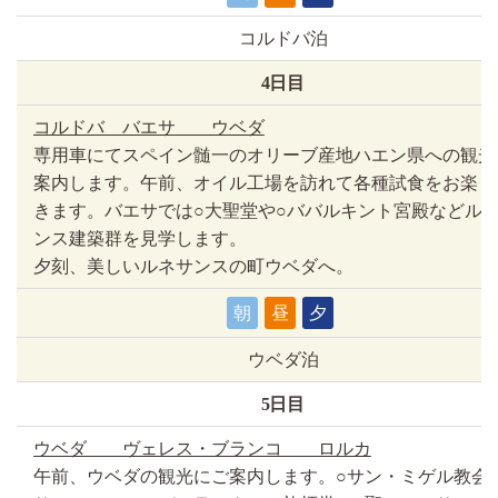
コルドバ泊
4日目
コルドバ バエサ ウベダ
専用車にてスペイン髄一のオリーブ産地ハエン県への観光
案内します。午前、オイル工場を訪れて各種試食をお楽し
きます。バエサでは○大聖堂や○ババルキント宮殿などル
ンス建築群を見学します。
夕刻、美しいルネサンスの町ウベダへ。
朝
昼
夕
ウベダ泊
5日目
ウベダ ヴェレス・ブランコ ロルカ
午前、ウベダの観光にご案内します。○サン・ミゲル教会